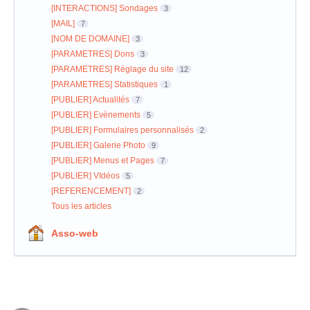
[INTERACTIONS] Sondages
3
[MAIL]
7
[NOM DE DOMAINE]
3
[PARAMETRES] Dons
3
[PARAMETRES] Réglage du site
12
[PARAMETRES] Statistiques
1
[PUBLIER] Actualités
7
[PUBLIER] Evènements
5
[PUBLIER] Formulaires personnalisés
2
[PUBLIER] Galerie Photo
9
[PUBLIER] Menus et Pages
7
[PUBLIER] VIdéos
5
[REFERENCEMENT]
2
Tous les articles
Asso-web