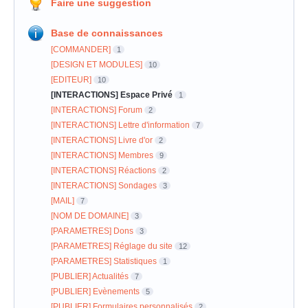
Faire une suggestion
Base de connaissances
[COMMANDER]
1
[DESIGN ET MODULES]
10
[EDITEUR]
10
[INTERACTIONS] Espace Privé
1
[INTERACTIONS] Forum
2
[INTERACTIONS] Lettre d'information
7
[INTERACTIONS] Livre d'or
2
[INTERACTIONS] Membres
9
[INTERACTIONS] Réactions
2
[INTERACTIONS] Sondages
3
[MAIL]
7
[NOM DE DOMAINE]
3
[PARAMETRES] Dons
3
[PARAMETRES] Réglage du site
12
[PARAMETRES] Statistiques
1
[PUBLIER] Actualités
7
[PUBLIER] Evènements
5
[PUBLIER] Formulaires personnalisés
2