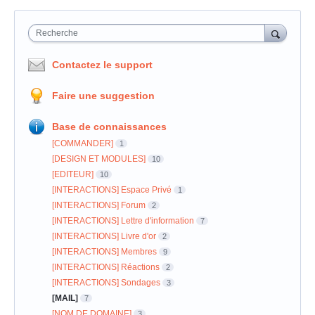
Recherche
Contactez le support
Faire une suggestion
Base de connaissances
[COMMANDER]
1
[DESIGN ET MODULES]
10
[EDITEUR]
10
[INTERACTIONS] Espace Privé
1
[INTERACTIONS] Forum
2
[INTERACTIONS] Lettre d'information
7
[INTERACTIONS] Livre d'or
2
[INTERACTIONS] Membres
9
[INTERACTIONS] Réactions
2
[INTERACTIONS] Sondages
3
[MAIL]
7
[NOM DE DOMAINE]
3