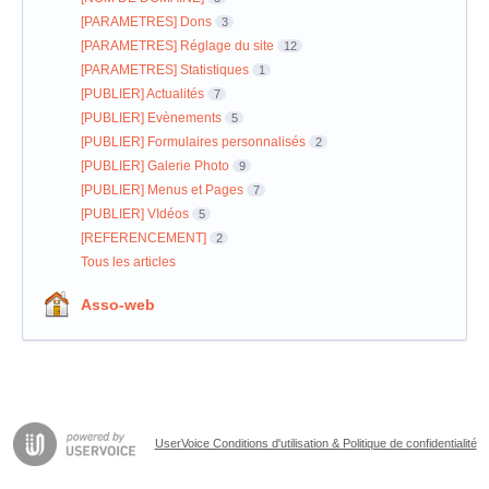
[PARAMETRES] Dons
3
[PARAMETRES] Réglage du site
12
[PARAMETRES] Statistiques
1
[PUBLIER] Actualités
7
[PUBLIER] Evènements
5
[PUBLIER] Formulaires personnalisés
2
[PUBLIER] Galerie Photo
9
[PUBLIER] Menus et Pages
7
[PUBLIER] VIdéos
5
[REFERENCEMENT]
2
Tous les articles
Asso-web
UserVoice Conditions d'utilisation & Politique de confidentialité