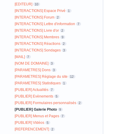
[EDITEUR]
10
[INTERACTIONS] Espace Privé
1
[INTERACTIONS] Forum
2
[INTERACTIONS] Lettre d'information
7
[INTERACTIONS] Livre d'or
2
[INTERACTIONS] Membres
9
[INTERACTIONS] Réactions
2
[INTERACTIONS] Sondages
3
[MAIL]
7
[NOM DE DOMAINE]
3
[PARAMETRES] Dons
3
[PARAMETRES] Réglage du site
12
[PARAMETRES] Statistiques
1
[PUBLIER] Actualités
7
[PUBLIER] Evènements
5
[PUBLIER] Formulaires personnalisés
2
[PUBLIER] Galerie Photo
9
[PUBLIER] Menus et Pages
7
[PUBLIER] VIdéos
5
[REFERENCEMENT]
2