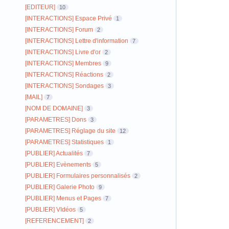
[EDITEUR]
10
[INTERACTIONS] Espace Privé
1
[INTERACTIONS] Forum
2
[INTERACTIONS] Lettre d'information
7
[INTERACTIONS] Livre d'or
2
[INTERACTIONS] Membres
9
[INTERACTIONS] Réactions
2
[INTERACTIONS] Sondages
3
[MAIL]
7
[NOM DE DOMAINE]
3
[PARAMETRES] Dons
3
[PARAMETRES] Réglage du site
12
[PARAMETRES] Statistiques
1
[PUBLIER] Actualités
7
[PUBLIER] Evènements
5
[PUBLIER] Formulaires personnalisés
2
[PUBLIER] Galerie Photo
9
[PUBLIER] Menus et Pages
7
[PUBLIER] VIdéos
5
[REFERENCEMENT]
2