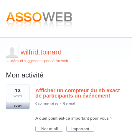
wilfrid.toinard
← Idées et suggestions pour Asso-web
Mon activité
11
13
Afficher un compteur du nb exact
résultats
trouvés
de participants un événement
votes
0 commentaires
·
General
voter
À quel point est-ce important pour vous ?
Not at all
Important