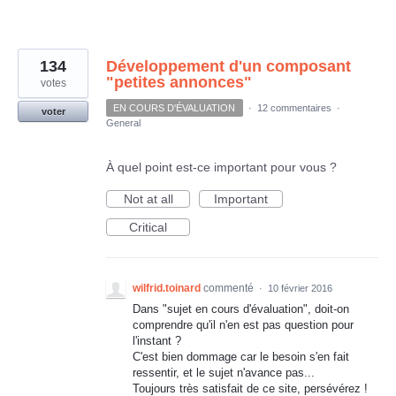
134
Développement d'un composant
"petites annonces"
votes
EN COURS D'ÉVALUATION
·
12 commentaires
·
voter
General
À quel point est-ce important pour vous ?
Not at all
Important
Critical
wilfrid.toinard
commenté
·
10 février 2016
Dans "sujet en cours d'évaluation", doit-on
comprendre qu'il n'en est pas question pour
l'instant ?
C'est bien dommage car le besoin s'en fait
ressentir, et le sujet n'avance pas...
Toujours très satisfait de ce site, persévérez !