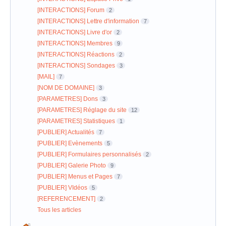
[INTERACTIONS] Forum
2
[INTERACTIONS] Lettre d'information
7
[INTERACTIONS] Livre d'or
2
[INTERACTIONS] Membres
9
[INTERACTIONS] Réactions
2
[INTERACTIONS] Sondages
3
[MAIL]
7
[NOM DE DOMAINE]
3
[PARAMETRES] Dons
3
[PARAMETRES] Réglage du site
12
[PARAMETRES] Statistiques
1
[PUBLIER] Actualités
7
[PUBLIER] Evènements
5
[PUBLIER] Formulaires personnalisés
2
[PUBLIER] Galerie Photo
9
[PUBLIER] Menus et Pages
7
[PUBLIER] VIdéos
5
[REFERENCEMENT]
2
Tous les articles