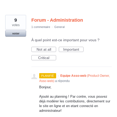
9
Forum - Administration
votes
1 commentaire
·
General
voter
À quel point est-ce important pour vous ?
Not at all
Important
Critical
·
Equipe Asso-web
(
Product Owner,
PLANIFIÉ
Asso-web
)
a répondu
Bonjour,
Ajouté au planning ! Par contre, vous pouvez
déjà modérer les contributions, directement sur
le site en ligne et en etant connecté en
administrateur!