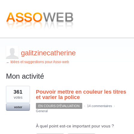
galitzinecatherine
← Idées et suggestions pour Asso-web
Mon activité
2
361
Pouvoir mettre en couleur les titres
résultats
trouvés
et varier la police
votes
EN COURS D'ÉVALUATION
·
14 commentaires
·
voter
General
À quel point est-ce important pour vous ?