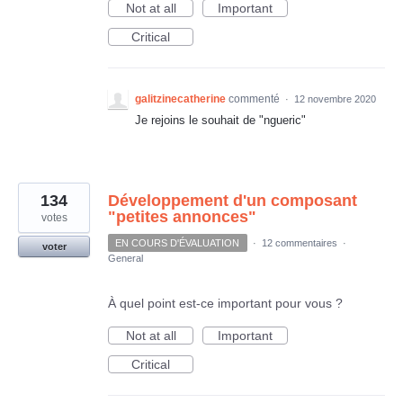
Not at all
Important
Critical
galitzinecatherine
commenté
·
12 novembre 2020
Je rejoins le souhait de "ngueric"
134
Développement d'un composant
"petites annonces"
votes
EN COURS D'ÉVALUATION
·
12 commentaires
·
voter
General
À quel point est-ce important pour vous ?
Not at all
Important
Critical