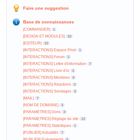
Faire une suggestion
Base de connaissances
[COMMANDER]
1
[DESIGN ET MODULES]
10
[EDITEUR]
10
[INTERACTIONS] Espace Privé
1
[INTERACTIONS] Forum
2
[INTERACTIONS] Lettre d'information
7
[INTERACTIONS] Livre d'or
2
[INTERACTIONS] Membres
9
[INTERACTIONS] Réactions
2
[INTERACTIONS] Sondages
3
[MAIL]
7
[NOM DE DOMAINE]
3
[PARAMETRES] Dons
3
[PARAMETRES] Réglage du site
12
[PARAMETRES] Statistiques
1
[PUBLIER] Actualités
7
[PUBLIER] Evènements
5