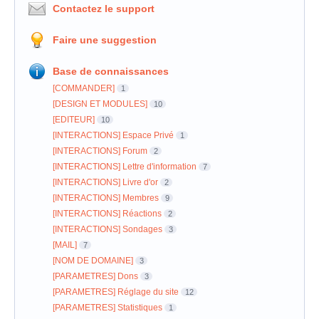
Contactez le support
Faire une suggestion
Base de connaissances
[COMMANDER]
1
[DESIGN ET MODULES]
10
[EDITEUR]
10
[INTERACTIONS] Espace Privé
1
[INTERACTIONS] Forum
2
[INTERACTIONS] Lettre d'information
7
[INTERACTIONS] Livre d'or
2
[INTERACTIONS] Membres
9
[INTERACTIONS] Réactions
2
[INTERACTIONS] Sondages
3
[MAIL]
7
[NOM DE DOMAINE]
3
[PARAMETRES] Dons
3
[PARAMETRES] Réglage du site
12
[PARAMETRES] Statistiques
1