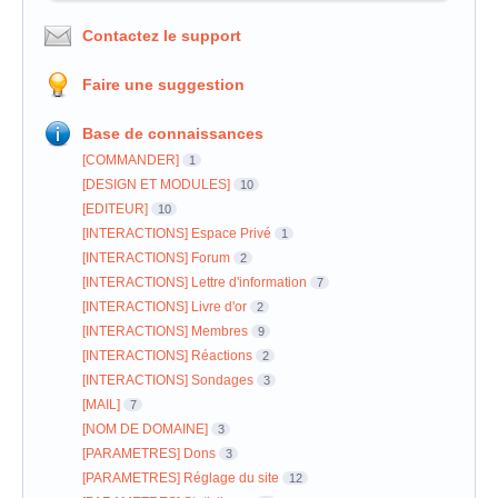
Contactez le support
Faire une suggestion
Base de connaissances
[COMMANDER]
1
[DESIGN ET MODULES]
10
[EDITEUR]
10
[INTERACTIONS] Espace Privé
1
[INTERACTIONS] Forum
2
[INTERACTIONS] Lettre d'information
7
[INTERACTIONS] Livre d'or
2
[INTERACTIONS] Membres
9
[INTERACTIONS] Réactions
2
[INTERACTIONS] Sondages
3
[MAIL]
7
[NOM DE DOMAINE]
3
[PARAMETRES] Dons
3
[PARAMETRES] Réglage du site
12